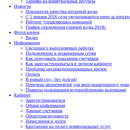
Тарифы на коммунальные ресурсы
Новости
Показатели качества питьевой воды
С 1 января 2016 года увеличиваются пени за прос
Рейтинг управляющих компаний
График отключения горячей воды 2019г.
Фотогалерея
Видео
Информация
Сведения о выполняемых работах
Подключение к инженерным сетям
Как передавать показания счетчиков
Как зарегистрироваться в личном кабинете
Проблема несанкционированных врезок
Оплата
В новый год - без долгов!
Перечень мероприятий для многоквартирного дома
Правила пользования водоразборными колонками
Кабинет
Зарегистрироваться
Общая информация
Данные счетчиков
Оборотная ведомость
Начисления и долги
Квитанция на оплату коммунальных услуг