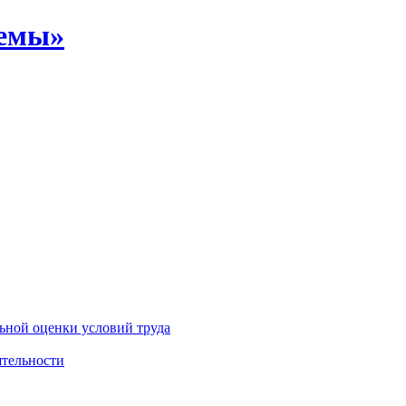
емы»
льной оценки условий труда
ятельности