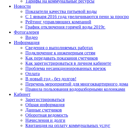
Тарифы на коммунальные ресурсы
Новости
Показатели качества питьевой воды
С 1 января 2016 года увеличиваются пени за прос
Рейтинг управляющих компаний
График отключения горячей воды 2019г.
Фотогалерея
Видео
Информация
Сведения о выполняемых работах
Подключение к инженерным сетям
Как передавать показания счетчиков
Как зарегистрироваться в личном кабинете
Проблема несанкционированных врезок
Оплата
В новый год - без долгов!
Перечень мероприятий для многоквартирного дома
Правила пользования водоразборными колонками
Кабинет
Зарегистрироваться
Общая информация
Данные счетчиков
Оборотная ведомость
Начисления и долги
Квитанция на оплату коммунальных услуг